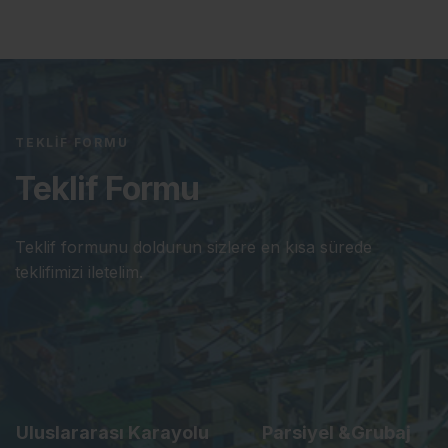
TEKLIF FORMU
Teklif Formu
Teklif formunu doldurun sizlere en kısa sürede
teklifimizi iletelim.
Uluslararası Karayolu
Parsiyel &Grubaj