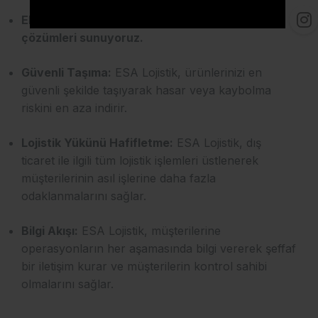
Ekonomiklik: Müşterilerimize en uygun fiyatlı
çözümleri sunuyoruz.
Güvenli Taşıma:
ESA Lojistik, ürünlerinizi en
güvenli şekilde taşıyarak hasar veya kaybolma
riskini en aza indirir.
Lojistik Yükünü Hafifletme:
ESA Lojistik, dış
ticaret ile ilgili tüm lojistik işlemleri üstlenerek
müşterilerinin asıl işlerine daha fazla
odaklanmalarını sağlar.
Bilgi Akışı:
ESA Lojistik, müşterilerine
operasyonların her aşamasında bilgi vererek şeffaf
bir iletişim kurar ve müşterilerin kontrol sahibi
olmalarını sağlar.