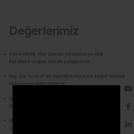
Değerlerimiz
Güvenilirlik: Her zaman yasalara ve etik
kurallara uygun olarak çalışıyoruz.
Hız: Dış ticaret ve lojistikte Hızın ne kadar önemli
olduğunun bilincindeyiz
Şeffaflık: Müşterilerimize her aşamada detaylı
bilgi veriyoruz.
Müşteri Odaklılık: Müşterilerimizin ihtiyaçlarını
ve beklentilerini ön planda tutuyoruz.